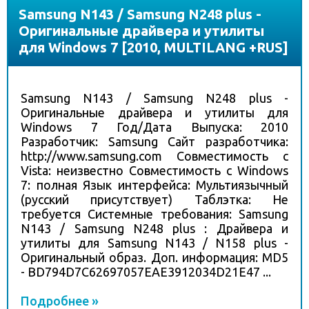
Samsung N143 / Samsung N248 plus -
Оригинальные драйвера и утилиты
для Windows 7 [2010, MULTILANG +RUS]
Samsung N143 / Samsung N248 plus -
Оригинальные драйвера и утилиты для
Windows 7 Год/Дата Выпуска: 2010
Разработчик: Samsung Сайт разработчика:
http://www.samsung.com Совместимость с
Vista: неизвестно Совместимость с Windows
7: полная Язык интерфейса: Мультиязычный
(русский присутствует) Таблэтка: Не
требуется Системные требования: Samsung
N143 / Samsung N248 plus : Драйвера и
утилиты для Samsung N143 / N158 plus -
Оригинальный образ. Доп. информация: MD5
- BD794D7C62697057EAE3912034D21E47 ...
Подробнее »