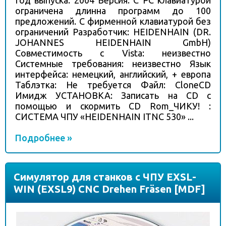
Год выпуска: 2004 Версия: С PC клавиатурой
ограничена длинна программ до 100
предложений. С фирменной клавиатурой без
ограничений Разработчик: HEIDENHAIN (DR.
JOHANNES HEIDENHAIN GmbH)
Совместимость с Vista: неизвестно
Системные требования: неизвестно Язык
интерфейса: немецкий, английский, + европа
Таблэтка: Не требуется Файл: CloneCD
Имидж УСТАНОВКА: Записать на CD с
помощью и скормить CD Rom_ЧИКУ! :
СИСТЕМА ЧПУ «HEIDENHAIN ITNC 530» ...
Подробнее »
Симулятор для станков с ЧПУ EXSL-
WIN (EXSL9) CNC Drehen Fräsen [MDF]