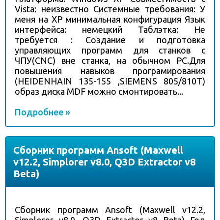
Vista: неизвестно Системные требования: У
меня на XP минимальная конфигурация Язык
интерфейса: немецкий Таблэтка: Не
требуется : Создание и подготовка
управляющих программ для станков с
ЧПУ(CNC) вне станка, на обычном РС.Для
повышения навыков програмирования
(HEIDENHAIN 135-155 ,SIEMENS 805/810T)
oбраз диска MDF можно смонтировать...
Подробнее »
Сборник программ Ansoft (Maxwell
v12.2, Simplorer v8.0, Q3D Extractor v8
Beta)
Сборник программ Ansoft (Maxwell v12.2,