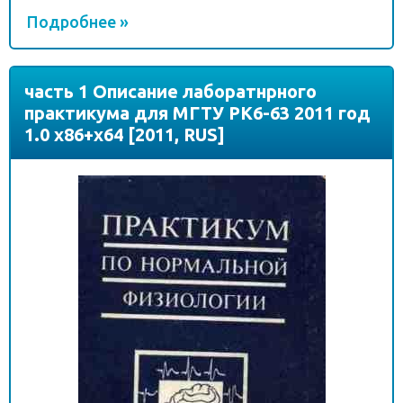
Подробнее »
часть 1 Описание лаборатнрного
практикума для МГТУ РК6-63 2011 год
1.0 x86+x64 [2011, RUS]