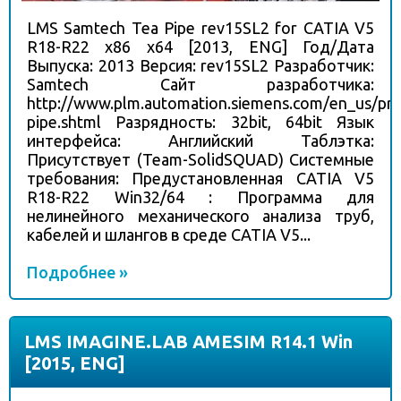
LMS Samtech Tea Pipe rev15SL2 for CATIA V5
R18-R22 x86 x64 [2013, ENG] Год/Дата
Выпуска: 2013 Версия: rev15SL2 Разработчик:
Samtech Сайт разработчика:
http://www.plm.automation.siemens.com/en_us/pro
pipe.shtml Разрядность: 32bit, 64bit Язык
интерфейса: Английский Таблэтка:
Присутствует (Team-SolidSQUAD) Системные
требования: Предустановленная CATIA V5
R18-R22 Win32/64 : Программа для
нелинейного механического анализа труб,
кабелей и шлангов в среде CATIA V5...
Подробнее »
LMS IMAGINE.LAB AMESIM R14.1 Win
[2015, ENG]