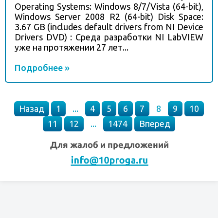
Operating Systems: Windows 8/7/Vista (64-bit),
Windows Server 2008 R2 (64-bit) Disk Space:
3.67 GB (includes default drivers from NI Device
Drivers DVD) : Среда разработки NI LabVIEW
уже на протяжении 27 лет...
Подробнее »
Назад
1
...
4
5
6
7
8
9
10
11
12
...
1474
Вперед