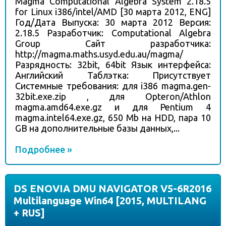
Magma Computational Algebra System 2.18.5
for Linux i386/intel/AMD [30 марта 2012, ENG]
Год/Дата Выпуска: 30 марта 2012 Версия:
2.18.5 Разработчик: Computational Algebra
Group Сайт разработчика:
http://magma.maths.usyd.edu.au/magma/
Разрядность: 32bit, 64bit Язык интерфейса:
Английский Таблэтка: Присутствует
Системные требования: для i386 magma.gen-
32bit.exe.zip , для Opteron/Athlon
magma.amd64.exe.gz и для Pentium 4
magma.intel64.exe.gz, 650 Mb на HDD, пара 10
GB на дополнительные базы данных,...
Подробнее »
DS ENOVIA DMU NAVIGATOR V5-6R2016
Multilanguage Win64 [2015, MULTILANG
+ RUS]