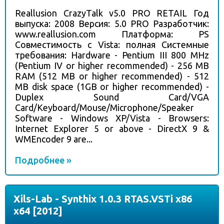
Reallusion CrazyTalk v5.0 PRO RETAIL Год
выпуска: 2008 Версия: 5.0 PRO Разработчик:
www.reallusion.com Платформа: PS
Совместимость с Vista: полная Системные
требования: Hardware - Pentium III 800 MHz
(Pentium IV or higher recommended) - 256 MB
RAM (512 MB or higher recommended) - 512
MB disk space (1GB or higher recommended) -
Duplex Sound Card/VGA
Card/Keyboard/Mouse/Microphone/Speaker
Software - Windows XP/Vista - Browsers:
Internet Explorer 5 or above - DirectX 9 &
WMEncoder 9 are...
Подробнее »
Xils-Lab - Synthix 1.0.3 RTAS.VSTi x86
x64 [2012]