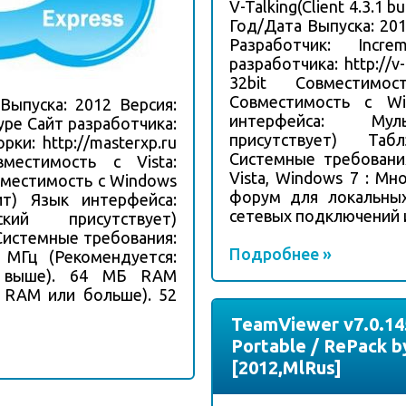
V-Talking(Client 4.3.1 bu
Год/Дата Выпуска: 2011
Разработчик: Incr
разработчика: http://v
32bit Совместимо
Совместимость с W
Выпуска: 2012 Версия:
интерфейса: Муль
kype Сайт разработчика:
присутствует) Таб
рки: http://masterxp.ru
Системные требования
вместимость с Vista:
Vista, Windows 7 : М
овместимость с Windows
форум для локальны
ит) Язык интерфейса:
сетевых подключений и
ский присутствует)
Системные требования:
Подробнее »
 МГц (Рекомендуется:
и выше). 64 МБ RAM
 RAM или больше). 52
TeamViewer v7.0.145
Portable / RePack b
[2012,MlRus]