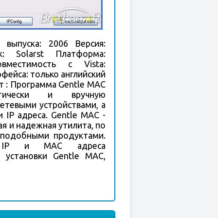
 выпуска: 2006 Версия:
ик: Solarst Платформа:
местимость с Vista:
фейса: только английский
т : Программа Gentle MAC
атически и вручную
етевыми устройствами, а
 IP адреса. Gentle MAC -
ая и надежная утилита, по
 подобными продуктами.
 IP и MAC адреса
 установки Gentle MAC,