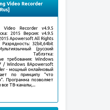
ng Video Recorder
lRus]
g Video Recorder v4.9.5
ска: 2015 Версия: v4.9.5
2015 Apowersoft All Rights
Разрядность: 32bit,64bit
ультиязычный (русский
ет) Таблэтка:
ые требования: Windows
 7 / Windows 8Apowersoft
rder - мощный онлайновый
тает по принципу "что
ю". Программа позволяет
все ТВ-каналы,...