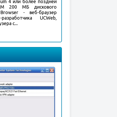
tium 4 или более поздней
M 200 МБ дискового
Browser - веб-браузер
и-разработчика UCWeb,
зера с...