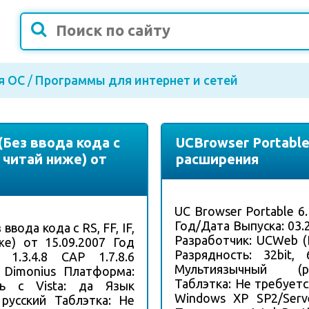
я ОС
/
Программы для интернет и сетей
(Без ввода кода с
UCBrowser Portable 
 - читай ниже) от
расширения
UC Browser Portable 6
Год/Дата Выпуска: 03.2
ввода кода с RS, FF, IF,
Разработчик: UCWeb (
е) от 15.09.2007 Год
Разрядность: 32bit,
 1.3.4.8 CAP 1.7.8.6
Мультиязычный (ру
 Dimonius Платформа:
Таблэтка: Не требует
ь с Vista: да Язык
Windows XP SP2/Serve
 русский Таблэтка: Не