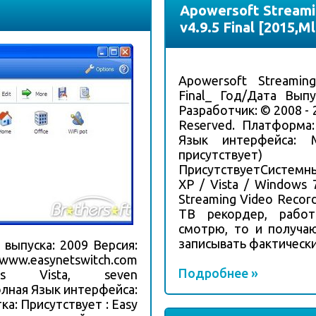
Apowersoft Streami
v4.9.5 Final [2015,M
Apowersoft Streamin
Final_ Год/Дата Выпу
Разработчик: © 2008 - 
Reserved. Платформа: 
Язык интерфейса: М
присутству
ПрисутствуетСистемн
XP / Vista / Windows
Streaming Video Reco
ТВ рекордер, рабо
смотрю, то и получа
записывать фактически 
д выпуска: 2009 Версия:
w.easynetswitch.com
Подробнее »
ws Vista, seven
олная Язык интерфейса:
ка: Присутствует : Easy