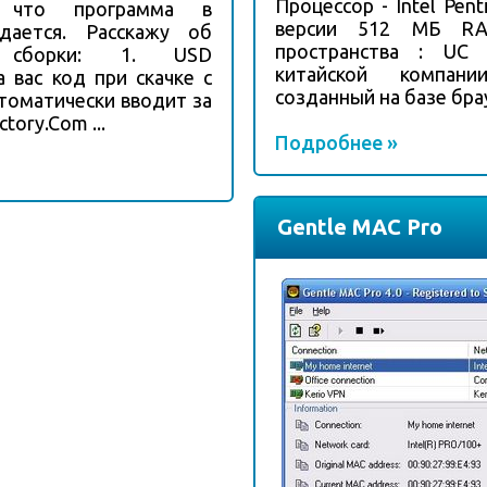
Процессор - Intel Pen
 что программа в
версии 512 МБ RA
дается. Расскажу об
пространства : UC 
й сборки: 1. USD
китайской компани
 вас код при скачке с
созданный на базе брау
втоматически вводит за
ctory.Com ...
Подробнее »
Gentle MAC Pro