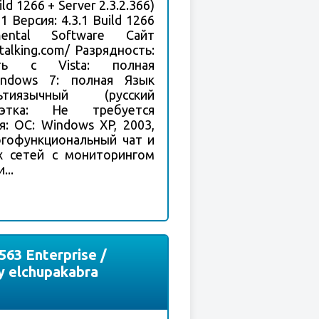
ild 1266 + Server 2.3.2.366)
 Версия: 4.3.1 Build 1266
emental Software Сайт
-talking.com/ Разрядность:
сть с Vista: полная
indows 7: полная Язык
тиязычный (русский
лэтка: Не требуется
: ОС: Windows XP, 2003,
ногофункциональный чат и
х сетей с мониторингом
...
63 Enterprise /
y elchupakabra