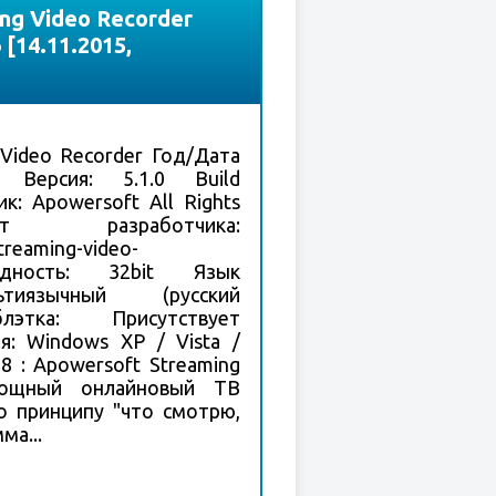
ng Video Recorder
 [14.11.2015,
 Video Recorder Год/Дата
5 Версия: 5.1.0 Build
к: Apowersoft All Rights
т разработчика:
reaming-video-
рядность: 32bit Язык
тиязычный (русский
лэтка: Присутствует
я: Windows XP / Vista /
8 : Apowersoft Streaming
мощный онлайновый ТВ
о принципу "что смотрю,
ма...