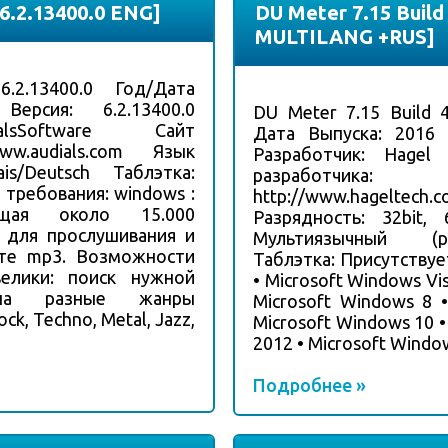
 6.2.13400.0 ENG]
DU Meter 7.15 Build 
MULTILANG +RUS]
6.2.13400.0 Год/Дата
Версия: 6.2.13400.0
DU Meter 7.15 Build 4
alsSoftware Сайт
Дата Выпуска: 2016 
www.audials.com Язык
Разработчик: Hagel 
cais/Deutsch Таблэтка:
разработчика:
требования: windows :
http://www.hageltech.
ющая около 15.000
Разрядность: 32bit,
 для прослушивания и
Мультиязычный (ру
те mp3. Возможности
Таблэтка: Присутству
елики: поиск нужной
• Microsoft Windows Vis
 на разные жанры
Microsoft Windows 8 •
ck, Techno, Metal, Jazz,
Microsoft Windows 10 •
2012 • Microsoft Window
Подробнее »