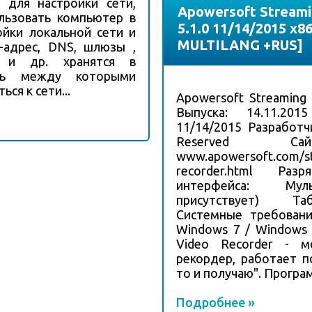
 для настройки сети,
Apowersoft Streami
льзовать компьютер в
5.1.0 11/14/2015 x86
ойки локальной сети и
MULTILANG +RUS]
P-адрес, DNS, шлюзы ,
P и др. хранятся в
ясь между которыми
ся к сети...
Apowersoft Streaming
Выпуска: 14.11.201
11/14/2015 Разработчи
Reserved Сай
www.apowersoft.com/st
recorder.html Раз
интерфейса: Муль
присутствует) Таб
Системные требовани
Windows 7 / Windows 
Video Recorder - 
рекордер, работает п
то и получаю". Програм
Подробнее »