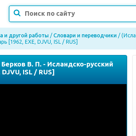
а и другой работы
/
Словари и переводчики
/ (Исла
рь [1962, EXE, DJVU, ISL / RUS]
Берков В. П. - Исландско-русский
 DJVU, ISL / RUS]