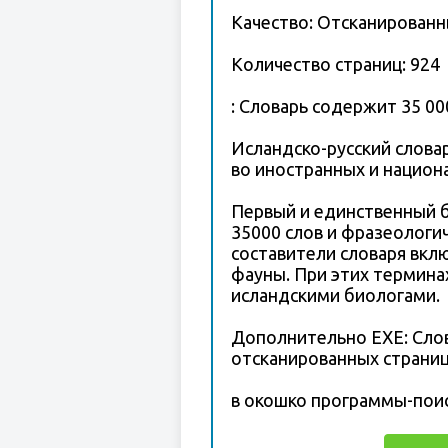
Качество: Отсканирован
Количество страниц: 924
: Словарь содержит 35 00
Исландско-русский словарь
во иностранных и национа
Первый и единственный б
35000 слов и фразеологи
составители словаря вкл
фауны. При этих термина
исландскими биологами.
Дополнительно EXE: Слов
отсканированных страниц
в окошко программы-пои