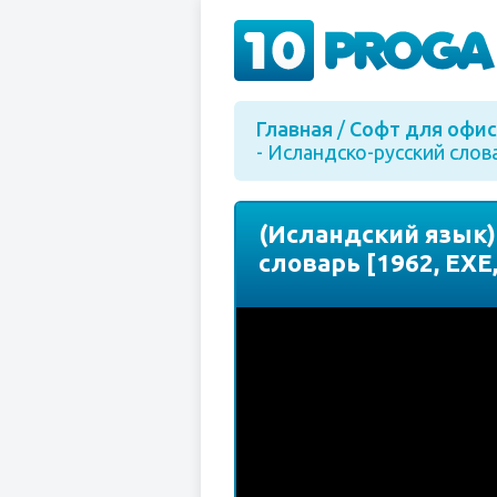
Главная
/
Софт для офис
- Исландско-русский слова
(Исландский язык) 
словарь [1962, EXE,