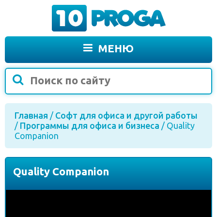
МЕНЮ
Главная
/
Софт для офиса и другой работы
/
Программы для офиса и бизнеса
/ Quality
Companion
Quality Companion