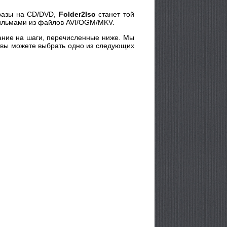
бразы на CD/DVD,
Folder2Iso
станет той
фильмами из файлов AVI/OGM/MKV.
мание на шаги, перечисленные ниже. Мы
а вы можете выбрать одно из следующих