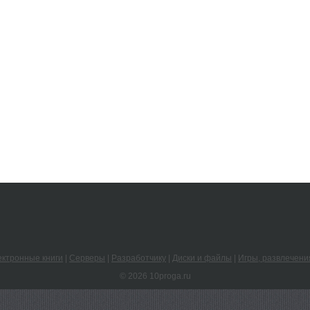
ктронные книги
|
Серверы
|
Разработчику
|
Диски и файлы
|
Игры, развлечени
© 2026 10proga.ru