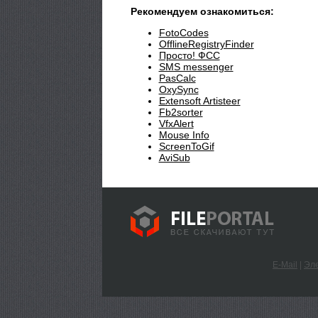
Рекомендуем ознакомиться:
FotoCodes
OfflineRegistryFinder
Просто! ФСС
SMS messenger
PasCalc
OxySync
Extensoft Artisteer
Fb2sorter
VfxAlert
Mouse Info
ScreenToGif
AviSub
E-Mail
|
Эле