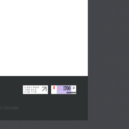
я
|
Система