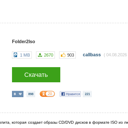
Folder2Iso
callbass
1 MB
2670
903
(
04.08.2026
Скачать
20
898
Нравится
221
лита, которая создает образы CD/DVD дисков в формате ISO из л