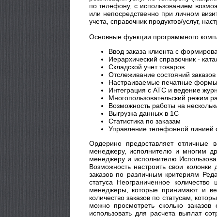
по телефону, с использованием возмож
или непосредственно при личном визит
учета, справочник продуктов/услуг, н
Основные функции программного комп
Ввод заказа клиента с формирова
Иерархический справочник - ката
Складской учет товаров
Отслеживание состояний заказов
Настраиваемые печатные формы 
Интеграция с АТС и ведение жур
Многопользовательский режим ра
Возможность работы на нескольк
Выгрузка данных в 1С
Статистика по заказам
Управление телефонной линией 
Ордерино предоставляет отличные в
менеджеру, исполнителю и многим дру
менеджеру и исполнителю Использован
Возможность настроить свои колонки 
заказов по различным критериям Ред
статуса Неограниченное количество 
менеджеры, которые принимают и вед
количество заказов по статусам, кото
можно просмотреть сколько заказов
использовать для расчета выплат со