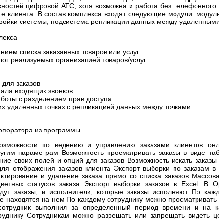
ностей цифровой АТС, хотя возможна и работа без телефонного 
е клиента. В состав комплекса входят следующие модули: модуль
астройки системы, подсистема репликации данных между удаленными
лекса
нием списка заказанных товаров или услуг
лог реализуемых организацией товаров/услуг
для заказов
нала входящих звонков
боты с разделением прав доступа
их удаленных точках с репликацией данных между точками
оператора из программы
озможности по ведению и управлению заказами клиентов онла
гим параметрам Возможность просматривать заказы в виде табл
ие своих полей и опций для заказов Возможность искать заказы 
для отображения заказов клиента Экспорт выборки по заказам в
актирование и удаление заказа прямо со списка заказов Массов
цветных статусов заказа Экспорт выборки заказов в Excel. В О
ут заказы, и исполнители, которые заказы исполняют По каж
рые находятся на нем По каждому сотруднику можно просматривать 
 сотрудник выполнил за определенный период времени и на
труднику Сотрудникам можно разрешать или запрещать видеть це