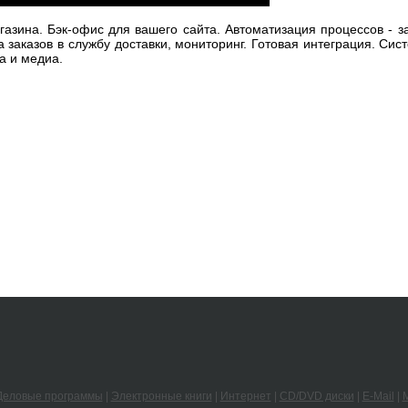
зина. Бэк-офис для вашего сайта. Автоматизация процессов - за
а заказов в службу доставки, мониторинг. Готовая интеграция. Си
а и медиа.
Деловые программы
|
Электронные книги
|
Интернет
|
CD/DVD диски
|
E-Mail
|