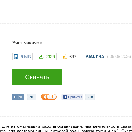
Учет заказов
Kisun4a
9 MB
2339
687
(
05.08.2026
Скачать
91
706
Нравится
218
для автоматизации работы организаций, чья деятельность связан
ер, для доставки пиццы, питьевой воды, заказа такси и др.). Сис