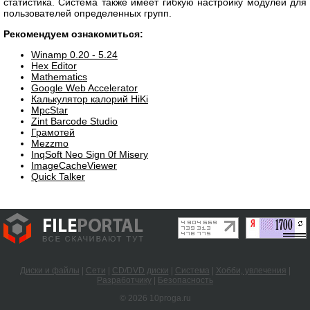
статистика. Система также имеет гибкую настройку модулей для
пользователей определенных групп.
Рекомендуем ознакомиться:
Winamp 0.20 - 5.24
Hex Editor
Mathematics
Google Web Accelerator
Калькулятор калорий HiKi
MpcStar
Zint Barcode Studio
Грамотей
Mezzmo
InqSoft Neo Sign 0f Misery
ImageCacheViewer
Quick Talker
Диски и файлы
|
Сети
|
CD/DVD диски
|
Система
|
Хобби, увлечения
|
Разработчику
|
Безопасность
© 2026 10proga.ru