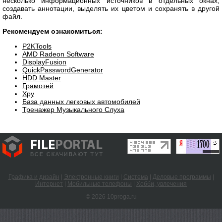
несколько информационных источников в отдельных окнах,
создавать аннотации, выделять их цветом и сохранять в другой
файл.
Рекомендуем ознакомиться:
P2KTools
AMD Radeon Software
DisplayFusion
QuickPasswordGenerator
HDD Master
Грамотей
Xpy
База данных легковых автомобилей
Тренажер Музыкального Слуха
Графика и дизайн
|
Электронные книги
|
Система
|
Деловые программы
|
Интернет
|
Мобильные телефоны
|
Хобби, увлечения
© 2026 10proga.ru