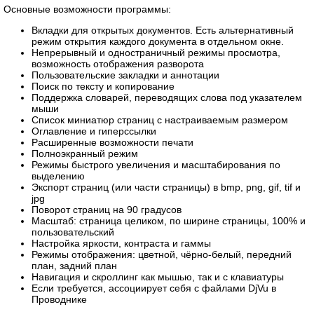
Основные возможности программы:
Вкладки для открытых документов. Есть альтернативный
режим открытия каждого документа в отдельном окне.
Непрерывный и одностраничный режимы просмотра,
возможность отображения разворота
Пользовательские закладки и аннотации
Поиск по тексту и копирование
Поддержка словарей, переводящих слова под указателем
мыши
Список миниатюр страниц с настраиваемым размером
Оглавление и гиперссылки
Расширенные возможности печати
Полноэкранный режим
Режимы быстрого увеличения и масштабирования по
выделению
Экспорт страниц (или части страницы) в bmp, png, gif, tif и
jpg
Поворот страниц на 90 градусов
Масштаб: страница целиком, по ширине страницы, 100% и
пользовательский
Настройка яркости, контраста и гаммы
Режимы отображения: цветной, чёрно-белый, передний
план, задний план
Навигация и скроллинг как мышью, так и с клавиатуры
Если требуется, ассоциирует себя с файлами DjVu в
Проводнике