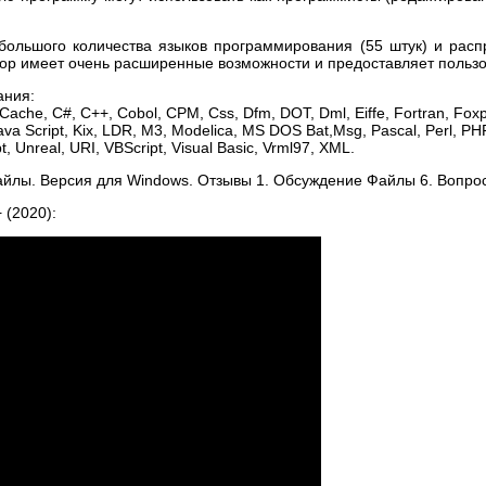
 большого количества языков программирования (55 штук) и ра
актор имеет очень расширенные возможности и предоставляет поль
ания:
che, C#, С++, Cobol, CPM, Css, Dfm, DOT, Dml, Eiffe, Fortran, Foxpr
Java Script, Kix, LDR, M3, Modelica, MS DOS Bat,Msg, Pascal, Perl, P
, Unreal, URI, VBScript, Visual Basic, Vrml97, XML.
йлы. Версия для Windows. Отзывы 1. Обсуждение Файлы 6. Вопро
 (2020):