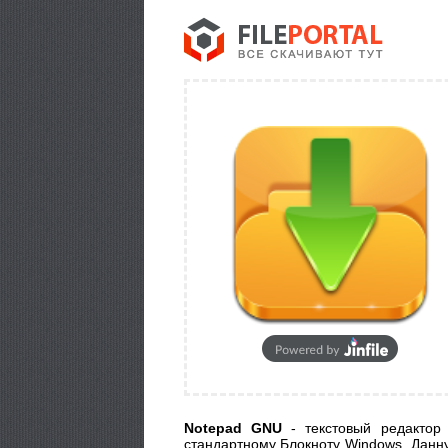
Notepad GNU
- текстовый редактор
стандартному Блокноту Windows. Данну