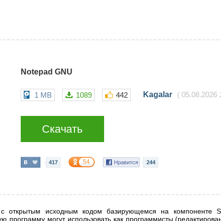
Notepad GNU
Kagalar
1 MB
1089
442
(
05.08.2026
Скачать
54
417
Нравится
244
 с открытым исходным кодом базирующемся на компоненте Sy
ю программу могут использовать как программисты (редактировани