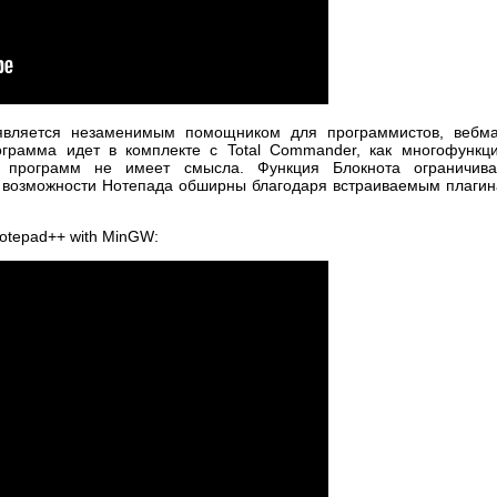
является незаменимым помощником для программистов, вебма
ограмма идет в комплекте с Total Commander, как многофункц
программ не имеет смысла. Функция Блокнота ограничива
 возможности Нотепада обширны благодаря встраиваемым плагин
Notepad++ with MinGW: