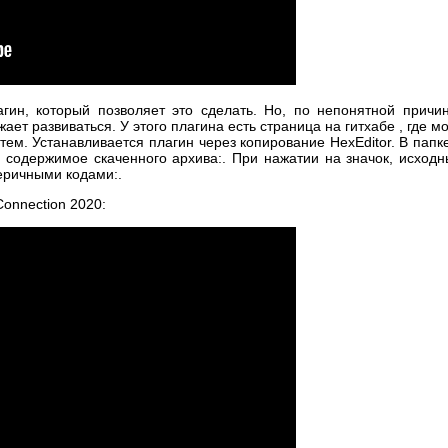
агин, который позволяет это сделать. Но, по непонятной причин
ает развиваться. У этого плагина есть страница на гитхабе , где м
тем. Устанавливается плагин через копирование HexEditor. В пап
 содержимое скаченного архива:. При нажатии на значок, исходн
еричными кодами:.
 Connection 2020: