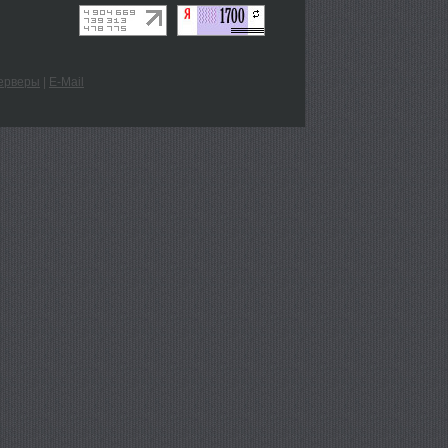
ерверы
|
E-Mail