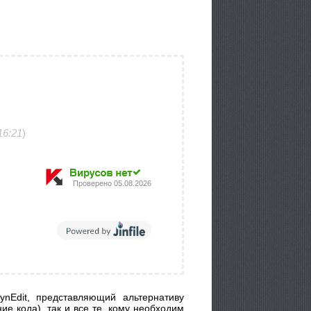
16:21
)
Проверено
05.08.2026
nEdit, представляющий альтернативу
е кода), так и все те, кому необходим