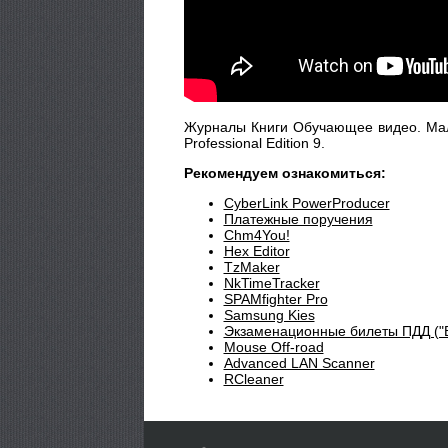
Журналы Книги Обучающее видео. Мален
Professional Edition 9.
Рекомендуем ознакомиться:
CyberLink PowerProducer
Платежные поручения
Chm4You!
Hex Editor
TzMaker
NkTimeTracker
SPAMfighter Pro
Samsung Kies
Экзаменационные билеты ПДД ("В
Mouse Off-road
Advanced LAN Scanner
RCleaner