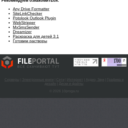
Рекомендуем ознакомиться:
Any Drive Formatter
SiteLinkChecker
Potolook Outlook Plugin
WebStripper
MxSmsSender
Dreamizer
Раскраска для детей 3.1
Готовим растворы
Серверы
|
Электронные книги
|
Сети
|
Интернет
|
Аудио, Звук
|
Графика и
дизайн
|
Диски и файлы
© 2026 10proga.ru