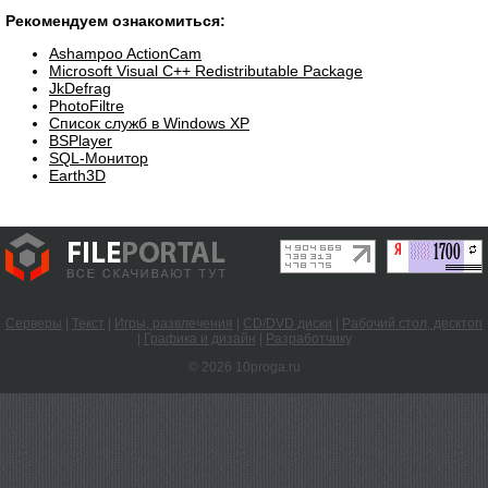
Рекомендуем ознакомиться:
Ashampoo ActionCam
Microsoft Visual C++ Redistributable Package
JkDefrag
PhotoFiltre
Список служб в Windows XP
BSPlayer
SQL-Монитор
Earth3D
Серверы
|
Текст
|
Игры, развлечения
|
CD/DVD диски
|
Рабочий стол, десктоп
|
Графика и дизайн
|
Разработчику
© 2026 10proga.ru