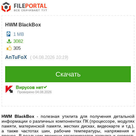
HWM BlackBox
1 MB
3082
305
AnTuFoX
(
04.08.2026
10:19
)
Скачать
Проверено
04.08.2026
HWM BlackBox
- полезная утилита для получения детальной
информации о различных компонентах ПК (процессоре, модулях
памяти, материнской памяти, жестких дисках, видеокарте и т.д.),
а также частотах шин, рабочие температуры, напряжения и
прочее. В реальном времени отслеживается загрузка и скорость