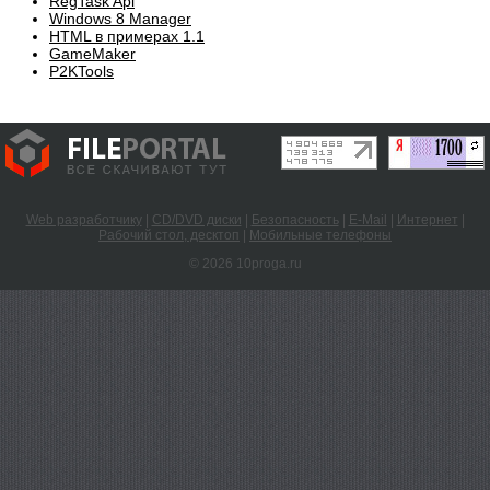
RegTask Api
Windows 8 Manager
HTML в примерах 1.1
GameMaker
P2KTools
Web разработчику
|
CD/DVD диски
|
Безопасность
|
E-Mail
|
Интернет
|
Рабочий стол, десктоп
|
Мобильные телефоны
© 2026 10proga.ru