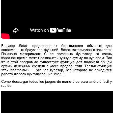
Браузер Safari предоставляет большинство обычных для
современных браузеров функций. Всего материалов в каталоге:
Показано материалов: С ее помощью бухгалтер за очень
короткое время может разложить нужную сумму по купюрам. Так
же в этой программе существует функция для подсчета общей
суммы денежных средств в кассе предприятия. Третья функция
этой программы — это калькулятор, без которого не обходится
работа любого бухгалтера. APTimer 1.
Como descargar todos los juegos de mario bros para android facil y
rapido: