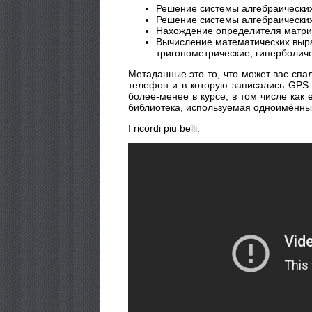
Решение системы алгебраических
Решение системы алгебраических
Нахождение определителя матри
Вычисление математических выра
тригонометрические, гиперболичес
Метаданные это то, что может вас спа
телефон и в которую записались GPS к
более-менее в курсе, в том числе как
библиотека, используемая одноимённым
I ricordi piu belli: