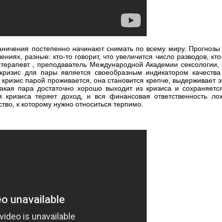
аничения постепенно начинают снимать по всему миру. Прогнозы 
ниях, разные: кто-то говорит, что увеличится число разводов, кто
хотерапевт , преподаватель Международной Академии сексологии
 кризис для пары является своеобразным индикатором качества
 кризис парой проживается, она становится крепче, выдерживает 
акая пара достаточно хорошо выходит из кризиса и сохраняетс
 кризиса теряет доход, и вся финансовая ответственность лож
тво, к которому нужно относиться терпимо.