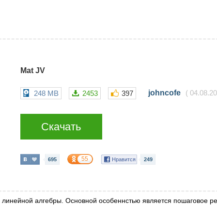
Mat JV
johncofe
248 MB
2453
397
(
04.08.2
Скачать
55
695
Нравится
249
 линейной алгебры. Основной особеннстью является пошаговое ре