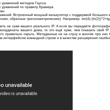
 уравнений методом Гаусса.
 уравнений по правилу Крамера.
цы.
жений. Встроенный мощный калькулятор с поддержкой большого к
кие, обратные тригонометрические). Например: sin(4)-(ln(2))^2+tg(c
лить не хуже вашего реального IP. А если вы передаёте фотограф
оординаты вашего дома, то это ещё хуже, чем показать свой IP.
 его правильно скрыть. Метаданные не на слуху и многие про них 
 интерфейсом командной строки и в качестве расширения nautilus