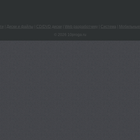
ти
|
Диски и файлы
|
CD/DVD диски
|
Web разработчику
|
Система
|
Мобильные
© 2026 10proga.ru