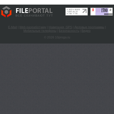
E-Mail
|
Web разработчику
|
Навигация, GPS
|
Деловые программы
|
Мобильные телефоны
|
Безопасность
|
Видео
© 2026 10proga.ru