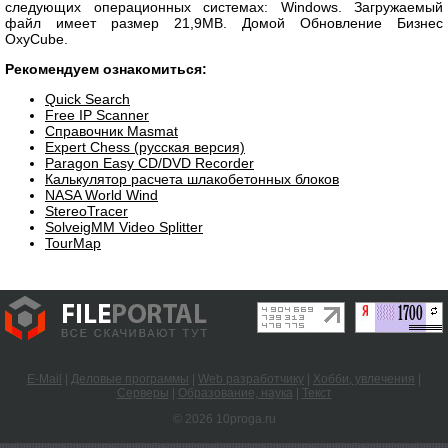
следующих операционных системах: Windows. Загружаемый
файл имеет размер 21,9MB. Домой Обновление Бизнес
OxyCube.
Рекомендуем ознакомиться:
Quick Search
Free IP Scanner
Справочник Masmat
Expert Chess (русская версия)
Paragon Easy CD/DVD Recorder
Калькулятор расчета шлакобетонных блоков
NASA World Wind
StereoTracer
SolveigMM Video Splitter
TourMap
E-Mail
|
Деловые программы
|
Web разработчику
|
Хобби, увлечения
|
Серверы
|
Образование, наука
|
Текст
© 2026 10proga.ru