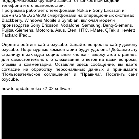
поддерживаемых функций зависит от конкретной модели
телефона и его возможностей.
Программа работает с телефонами Nokia и Sony Ericsson и
всеми GSM/EGSM/3G смартфонами на операционных системах
Blackberry, Windows Mobile и Symbian, включая модели
производства Sony Ericsson, Vodafone, Samsung, Benq-Siemens,
Fujitsu-Siemens, Motorola, Asus, Eten, HTC, i-Mate, QTek и Hewlett
Packard iPaq...
Оцените рейтинг сайта oxycube. Задайте вопрос по сайту домену
oxycube. Нецензурные комментарии будут удалены! Добавьте эту
страницу в закладки социальные кнопки - вверху этой страницы
для самостоятельного отслеживания ответов на ваши вопросы,
отзывы и комментарии. Оставляя здесь сообщение, вы даёте
согласие на обработку персональных данных и принимаете
"Пользовательское соглашение" и "Правила". Посетить сайт
oxycube.
how to update nokia x2-02 software: