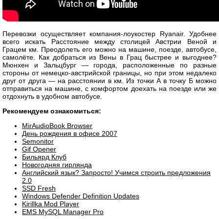
Перевозки осуществляет компания-лоукостер Ryanair. Удобнее
всего искать Расстояние между столицей Австрии Веной и
Грацем км. Преодолеть его можно на машине, поезде, автобусе,
самолёте. Как добраться из Вены в Грац быстрее и выгоднее?
Мюнхен и Зальцбург — города, расположенные по разные
стороны от немецко-австрийской границы, но при этом недалеко
друг от друга — на расстоянии в км. Из точки А в точку Б можно
отправиться на машине, с комфортом доехать на поезде или же
отдохнуть в удобном автобусе.
Рекомендуем ознакомиться:
MirAudioBook Browser
День рождения в офисе 2007
Semonitor
Gif Opener
Бильярд Клуб
Новогодняя гирлянда
Английский язык? Запросто! Учимся строить предложения
2.0
SSD Fresh
Windows Defender Definition Updates
Kirillka Mod Player
EMS MySQL Manager Pro