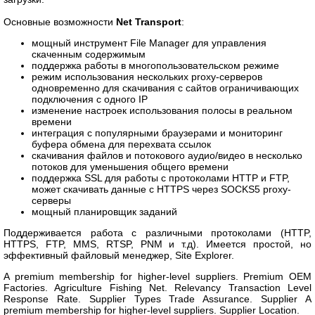
Основные возможности
Net Transport
:
мощный инструмент File Manager для управления
скаченным содержимым
поддержка работы в многопользовательском режиме
режим использования нескольких proxy-серверов
одновременно для скачивания с сайтов ограничивающих
подключения с одного IP
изменение настроек использования полосы в реальном
времени
интеграция с популярными браузерами и мониторинг
буфера обмена для перехвата ссылок
скачивания файлов и потокового аудио/видео в несколько
потоков для уменьшения общего времени
поддержка SSL для работы с протоколами HTTP и FTP,
может скачивать данные с HTTPS через SOCKS5 proxy-
серверы
мощный планировщик заданий
Поддерживается работа c различными протоколами (HTTP,
HTTPS, FTP, MMS, RTSP, PNM и т.д). Имеется простой, но
эффективный файловый менеджер, Site Explorer.
A premium membership for higher-level suppliers. Premium OEM
Factories. Agriculture Fishing Net. Relevancy Transaction Level
Response Rate. Supplier Types Trade Assurance. Supplier A
premium membership for higher-level suppliers. Supplier Location.