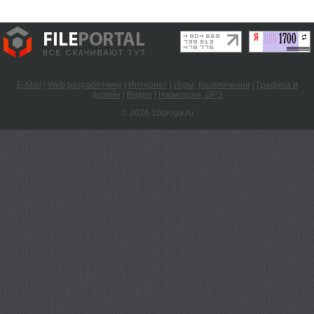
E-Mail
|
Web разработчику
|
Интернет
|
Игры, развлечения
|
Графика и
дизайн
|
Видео
|
Навигация, GPS
© 2026 10proga.ru