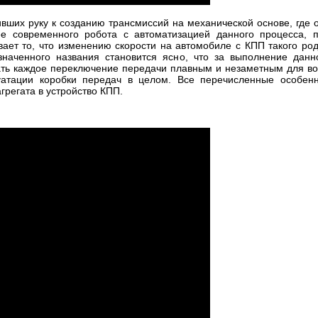
ших руку к созданию трансмиссий на механической основе, где 
е современного робота с автоматизацией данного процесса, п
ает то, что изменению скорости на автомобиле с КПП такого ро
наченного названия становится ясно, что за выполнение данно
ать каждое переключение передачи плавным и незаметным для вод
уатации коробки передач в целом. Все перечисленные особенн
грегата в устройство КПП.