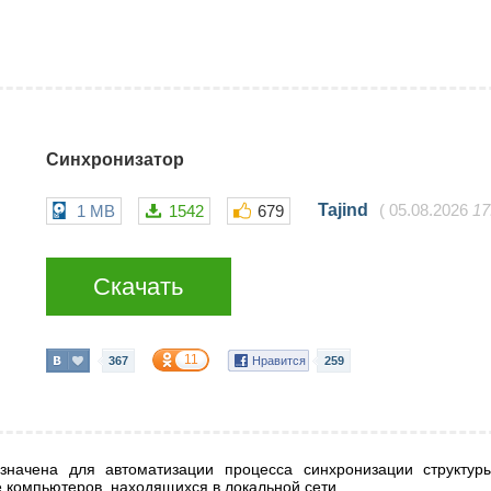
Синхронизатор
Tajind
1 MB
1542
679
(
05.08.2026
17
Скачать
11
367
Нравится
259
начена для автоматизации процесса синхронизации структур
е компьютеров, находящихся в локальной сети.