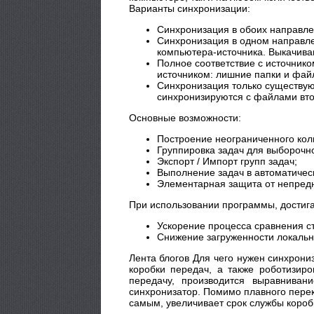
Варианты синхронизации:
Синхронизация в обоих направле
Синхронизация в одном направлен
компьютера-источника. Выкачива
Полное соответствие с источник
источником: лишние папки и фай
Синхронизация только существую
синхронизируются с файлами вто
Основные возможности:
Построение неограниченного коли
Группировка задач для выборочн
Экспорт / Импорт групп задач;
Выполнение задач в автоматичес
Элементарная защита от непредн
При использовании программы, достига
Ускорение процесса сравнения ст
Снижение загруженности локально
Лента блогов Для чего нужен синхрони
коробки передач, а также роботизир
передачу, производится выравнива
синхронизатор. Помимо плавного перек
самым, увеличивает срок службы короб