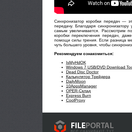
Синхронизатор коробки передач — эт
передачу. Благодаря синхронизатору
самым увеличивается. Рассмотрим по
коробки переключения передач, даже
помощи силы трения. Если разница ме
чуть большего уровня, чтобы синхрониз
Рекомендуем ознакомиться:
IsMyHdOK
Windows 7 USB/DVD Download Too
Dead Disc Doctor
Калькулятор Трейдера
DailyMoon
10AppsManager
OPER-Склад
Express Burn
CoolProxy