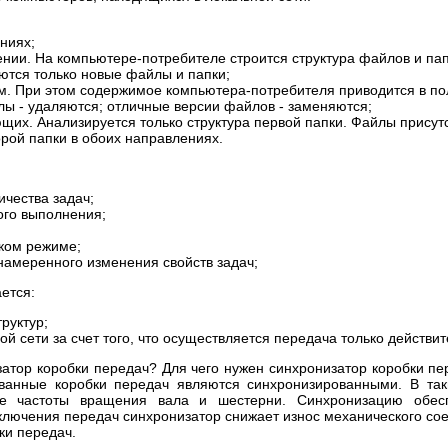
ниях;
ии. На компьютере-потребителе строится структура файлов и папо
ются только новые файлы и папки;
ом. При этом содержимое компьютера-потребителя приводится в по
лы - удаляются; отличные версии файлов - заменяются;
щих. Анализируется только структура первой папки. Файлы присут
рой папки в обоих направлениях.
чества задач;
ого выполнения;
ком режиме;
амеренного изменения свойств задач;
ется:
руктур;
й сети за счет того, что осуществляется передача только действи
затор коробки передач? Для чего нужен синхронизатор коробки 
ованные коробки передач являются синхронизированными. В таки
ние частоты вращения вала и шестерни. Синхронизацию обес
лючения передач синхронизатор снижает износ механического со
ки передач.