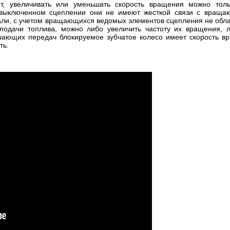
ит, увеличивать или уменьшать скорость вращения можно толь
и выключенном сцеплении они не имеют жесткой связи с враща
али, с учетом вращающихся ведомых элементов сцепления не обл
одачи топлива, можно либо увеличить частоту их вращения, л
ающих передач блокируемое зубчатое колесо имеет скорость вр
ть.