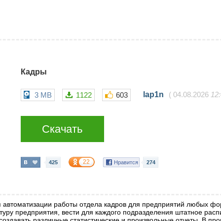
Кадры
lap1n
3 MB
1122
603
(
04.08.2026
12
Скачать
22
425
Нравится
274
 автоматизации работы отдела кадров для предприятий любых фор
ктуру предприятия, вести для каждого подразделения штатное расп
 создавать различные статистические и произвольные отчеты. В п