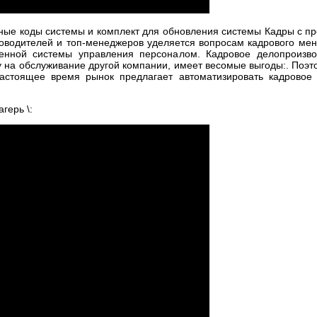
ные коды системы и комплект для обновления системы Кадры с п
оводителей и топ-менеджеров уделяется вопросам кадрового ме
енной системы управления персоналом. Кадровое делопроизво
 на обслуживание другой компании, имеет весомые выгоды:. Поэ
настоящее время рынок предлагает автоматизировать кадровое
герь \: