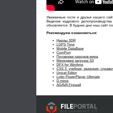
Уважаемые гости и друзья нашего сай
Ведение кадрового делопроизводства
обновляется. В будние дни наш сайт п
Рекомендуем ознакомиться:
Нарды 3DR
LGPS Time
Mobile DataBase
ComPort
Поговорки народов мира
Менеджер загрузок S3
DFX for WinAmp
CSS 3: учебник, задачник, справо
Unicat Editor
Lotto PowerPlayer Ultimate
D.mess
AGAVA Firewall