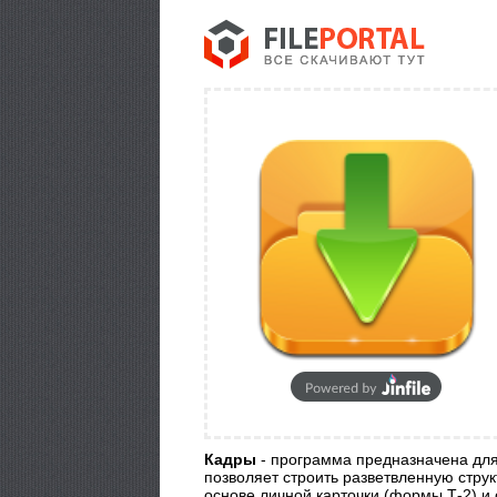
Кадры
- программа предназначена для
позволяет строить разветвленную стру
основе личной карточки (формы Т-2) и