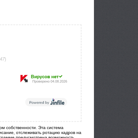
:47
)
Проверено
04.08.2026
м собственности. Эта система
исание, отслеживать ротацию кадров на
рограмме предусмотрена возможность