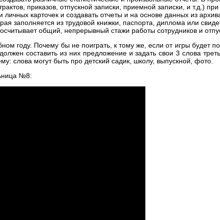
актов, приказов, отпускной записки, приемной записки, и т.д.) п
 личных карточек и создавать отчеты и на основе данных из архив
рая заполняется из трудовой книжки, паспорта, диплома или свиде
просчитывает общий, непрерывный стажи работы сотрудников и отп
ом году. Почему бы не поиграть, к тому же, если от игры будет п
должен составить из них предложение и задать свои 3 слова трет
му: слова могут быть про детский садик, школу, выпускной, фото.
ьница №8: