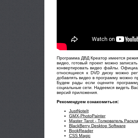
Программа ДВД Креатор имеется режим 
видео, готовый проект можно записат
конвертировать видео файлы. Официаль
относящиеся к DVD диску можно рег
добавлять видео в программу можно пр
Будем рады если оцените программу
социальные сети. Надеемся видеть Вас
версий приложения.
Рекомендуем ознакомиться:
JustNoteIt
GMX-PhotoPainter
Master Tarot - Толкователь Раскл
BlackBerry Desktop Software
BookReader
CSS Magic