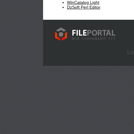
WinCatalog Light
DzSoft Perl Editor
E-M