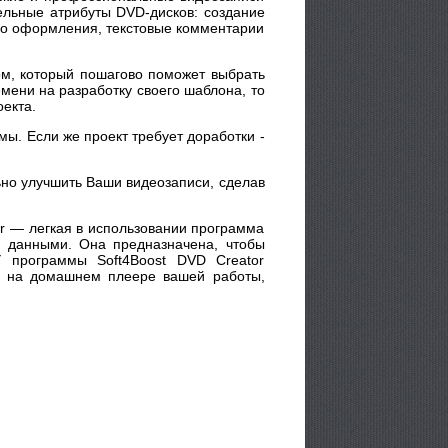
ельные атрибуты DVD-дисков: создание
ио оформления, текстовые комментарии
ом, который пошагово поможет выбрать
емени на разработку своего шаблона, то
оекта.
мы. Если же проект требует доработки -
ьно улучшить Ваши видеозаписи, сделав
tor — легкая в использовании программа
и данными. Она предназначена, чтобы
У программы Soft4Boost DVD Creator
тр на домашнем плеере вашей работы,