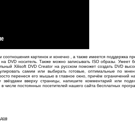
соотношения картинок и конечно , а также имеется поддержка п
ь на DVD носитель. Также можно записывать ISO образы. Умеет б
ный Xilisoft DVD Creator на русском поможет создать DVD высо
улировать самим или выбирать готовые, оптимальные по мнени
осто перенеся его мышью в главное окно, причём ограничений на к
 звёздами вверху страницы, напишите комментарий или подел
 в числе постоянных посетителей нашего сайта бесплатных прогр
адов