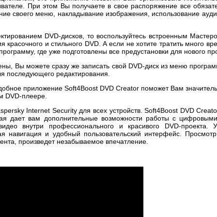
ателе. При этом Вы получаете в свое распоряжение все обязат
ание своего меню, накладывание изображения, использование ауд
ектированием DVD-дисков, то воспользуйтесь встроенным Мастер
 красочного и стильного DVD. А если не хотите тратить много вр
программу, где уже подготовлены все предустановки для нового пр
ены, Вы можете сразу же записать свой DVD-диск из меню програм
ля последующего редактирования.
добное приложение Soft4Boost DVD Creator поможет Вам значител
м DVD-плеере.
spersky Internet Security для всех устройств. Soft4Boost DVD Crea
орая дает вам дополнительные возможности работы с цифровым
видео внутри профессионального и красивого DVD-проекта. 
ая навигация и удобный пользовательский интерфейс. Просмо
ента, произведет незабываемое впечатление.