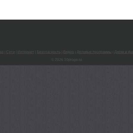
ail
|
Сети
|
Интернет
|
Безопасность
|
Видео
|
Деловые программы
|
Диски и ф
© 2026 10proga.ru