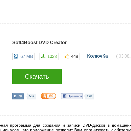
Soft4Boost DVD Creator
КолючКа__
67 MB
1033
448
(
03.08
Скачать
89
557
Нравится
128
ная программа для создания и записи DVD-дисков в домашних
ционалом, это приложение позволит Вам организовать любитель