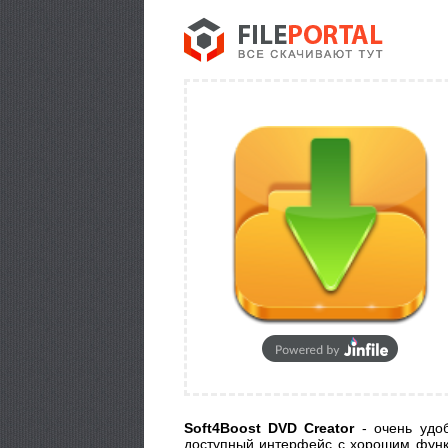
Soft4Boost DVD Creator
- очень удоб
доступный интерфейс с хорошим функ