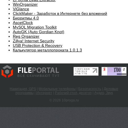
WinOrganizer
ViGlance
ClickMaker - Заработок в Интернете без вложений
Биоритмы 4.0
AscetClock
MySQL Migration Toolkit
AutoGK (Auto Gordian Knot)
Reg Organizer
Zillya! Internet Security
USB Protection & Recovery
Калькулятор металлопроката 1.0.1.3
Навигация, GPS
|
Мобильные телефоны
|
Безопасность
|
Деловые
программы
|
Интернет
|
Рабочий стол, десктоп
|
Аудио, Звук
© 2026 10proga.ru