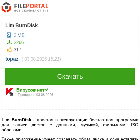
Lim BurnDisk
2 MB
2266
317
topaz
(
03.08.2026
15:21
)
Скачать
Проверено
03.08.2026
Lim BurnDisk
- простая в эксплуатации бесплатная программа
для записи дисков с данными, музыкой, фильмами, ISO
образами.
Также приложение умеет создавать образ диска и осуществлять